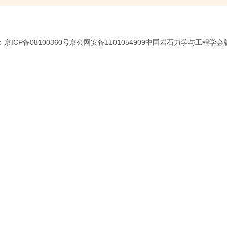
京ICP备08100360号京公网安备1101054909中国岩石力学与工程学