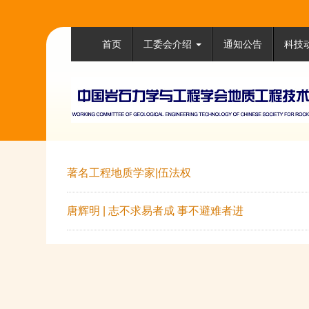
首页
工委会介绍
通知公告
科技
著名工程地质学家|伍法权
唐辉明 | 志不求易者成 事不避难者进